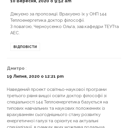
10 Вересня, 2020 о 9:52 am
Дякуємо за пропозиції. Врахуємо їх у ОНП 144
Теплоенергетика доктор філософії.
З повагою, Черноусенко Ольга, зав.кафедри ТЕУТта
АЕС.
ВІДПОВІСТИ
Дмитро
:
19 Липня, 2020 о 12:21 pm
Наведений проект освітньо-наукової програми
третього рівня вищої освіти доктор філософії зі
спеціальності 144 Теплоенергетика базується на
типових навчальних та наукових положеннях із
врахуванням сьогоднішнього стану розвитку
енергетичної галузі та орієнтує на актуальні
спеціалізації, в рамках яких можлива подальша