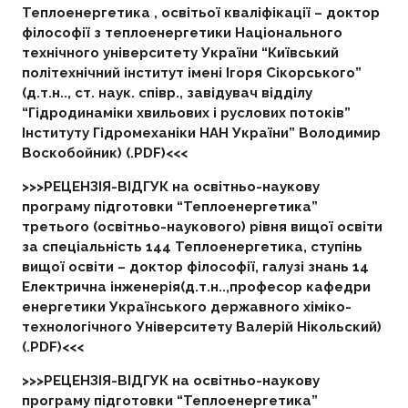
Теплоенергетика , освітьої кваліфікації – доктор
філософії з теплоенергетики Національного
технічного університету України “Київський
політехнічний інститут імені Ігоря Сікорського”
(д.т.н.., ст. наук. співр., завідувач відділу
“Гідродинаміки хвильових і руслових потоків”
Інституту Гідромеханіки НАН України” Володимир
Воскобойник) (.PDF)<<<
>>>РЕЦЕНЗІЯ-ВІДГУК на освітньо-наукову
програму підготовки “Теплоенергетика”
третього (освітньо-наукового) рівня вищої освіти
за спеціальність 144 Теплоенергетика, ступінь
вищої освіти – доктор філософії, галузі знань 14
Електрична інженерія(д.т.н..,професор кафедри
енергетики Українського державного хіміко-
технологічного Університету Валерій Нікольский)
(.PDF)<<<
>>>РЕЦЕНЗІЯ-ВІДГУК на освітньо-наукову
програму підготовки “Теплоенергетика”