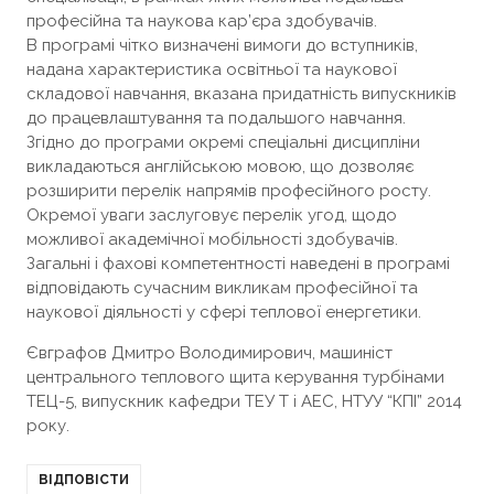
професійна та наукова кар’єра здобувачів.
В програмі чітко визначені вимоги до вступників,
надана характеристика освітньої та наукової
складової навчання, вказана придатність випускників
до працевлаштування та подальшого навчання.
Згідно до програми окремі спеціальні дисципліни
викладаються англійською мовою, що дозволяє
розширити перелік напрямів професійного росту.
Окремої уваги заслуговує перелік угод, щодо
можливої академічної мобільності здобувачів.
Загальні і фахові компетентності наведені в програмі
відповідають сучасним викликам професійної та
наукової діяльності у сфері теплової енергетики.
Євграфов Дмитро Володимирович, машиніст
центрального теплового щита керування турбінами
ТЕЦ-5, випускник кафедри ТЕУ Т і АЕС, НТУУ “КПІ” 2014
року.
ВІДПОВІСТИ