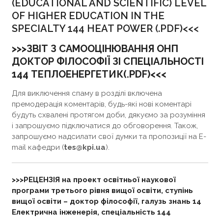
(EDUCATIONAL AND SCIENTIFIC) LEVEL
OF HIGHER EDUCATION IN THE
SPECIALTY 144 HEAT POWER (.PDF)<<<
>>>ЗВІТ З САМООЦІНЮВАННЯ ОНП
ДОКТОР ФІЛОСОФІЇ ЗІ СПЕЦІАЛЬНОСТІ
144 ТЕПЛОЕНЕРГЕТИК(.PDF)<<<
Для виключення спаму в розділі включена
премодерація коментарів, будь-які нові коментарі
будуть схвалені протягом доби, дякуємо за розуміння
і запрошуємо підключатися до обговорення. Також,
запрошуємо надсилати свої думки та пропозиції на E-
mail кафедри (
tes@kpi.ua
).
>>>РЕЦЕНЗІЯ на проект освітньої наукової
програми третього рівня вищої освіти, ступінь
вищої освіти – доктор філософії, галузь знань 14
Електрична інженерія, спеціальність 144