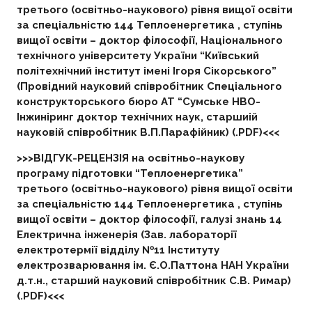
третього (освітньо-наукового) рівня вищої освіти
за спеціальністю 144 Теплоенергетика , ступінь
вищої освіти – доктор філософії, Національного
технічного університету України “Київський
політехнічний інститут імені Ігоря Сікорського”
(Провідний науковий співробітник Спеціального
конструкторського бюро АТ “Сумське НВО-
Інжиніринг доктор технічних наук, старшиій
науковій співробітник В.П.Парафійник) (.PDF)<<<
>>>ВІДГУК-РЕЦЕНЗІЯ на освітньо-наукову
програму підготовки “Теплоенергетика”
третього (освітньо-наукового) рівня вищої освіти
за спеціальністю 144 Теплоенергетика , ступінь
вищої освіти – доктор філософії, галузі знань 14
Електрична інженерія (Зав. лабораторії
електротермії відділу №11 Інституту
електрозварювання ім. Є.О.Паттона НАН України
д.т.н., старший науковий співробітник С.В. Римар)
(.PDF)<<<