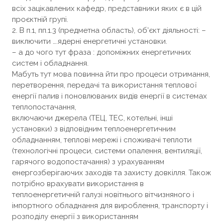
всіх зацікавлених кафедр, представники яких є в цій
проєктній групі.
2. В п.1, пп.1.3 (предметна область), об’єкт діяльності: –
виключити ….ядерні енергетичні установки.
– а до чого тут фраза : допоміжних енергетичних
систем і обладнання.
Мабуть тут мова повинна йти про процеси отримання,
перетворення, передачі та використання теплової
енергії палив і поновлюваних видів енергії в системах
теплопостачання,
включаючи джерела (ТЕЦ, ТЕС, котельні, інші
установки) з відповідним теплоенергетичним
обладнанням, теплові мережі і споживачі теплоти
(технологічні процеси, системи опалення, вентиляції,
гарячого водопостачання) з урахуванням
енергозберігаючих заходів та захисту довкілля. Також
потрібно врахувати використання в
теплоенергетичній галузі новітнього вітчизняного і
імпортного обладнання для вироблення, транспорту і
розподілу енергії з використанням