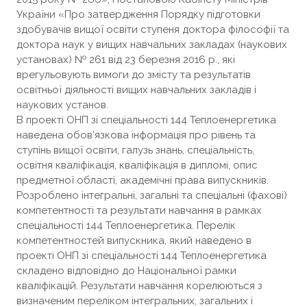
України «Про затвердження Порядку підготовки
здобувачів вищої освіти ступеня доктора філософії та
доктора наук у вищих навчальних закладах (наукових
установах) № 261 від 23 березня 2016 р., які
врегульовують вимоги до змісту та результатів
освітньої діяльності вищих навчальних закладів i
наукових установ.
В проекті ОНП зі спеціальності 144 Теплоенергетика
наведена обов’язкова інформація про рівень та
ступінь вищої освіти, галузь знань, спеціальність,
освітня кваліфікація, кваліфікація в дипломі, опис
предметної області, академічні права випускників.
Розроблено інтегральні, загальні та спеціальні (фахові)
компетентності та результати навчання в рамках
спеціальності 144 Теплоенергетика. Перелік
компетентностей випускника, який наведено в
проекті ОНП зі спеціальності 144 Теплоенергетика
складено відповідно до Національної рамки
кваліфікацій. Результати навчання корелюються з
визначеним переліком інтегральних, загальних i