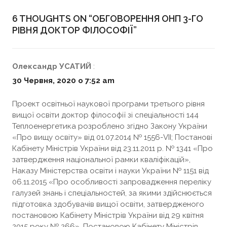
6 THOUGHTS ON “
ОБГОВОРЕННЯ ОНП 3-ГО
РІВНЯ ДОКТОР ФІЛОСОФІЇ
”
Олександр УСАТИЙ
:
30 Червня, 2020 о 7:52 am
Проект освітньої наукової програми третього рівня
вищої освіти доктор філософії зі спеціальності 144
Теплоенергетика розроблено згідно Закону України
«Про вищу освіту» від 01.07.2014 № 1556-VII; Постанові
Кабінету Міністрів України від 23.11.2011 р. № 1341 «Про
затвердження національної рамки кваліфікацій»,
Наказу Міністерства освіти і науки України № 1151 від
06.11.2015 «Про особливості запровадження переліку
галузей знань і спеціальностей, за якими здійснюється
підготовка здобувачів вищої освіти, затвердженого
постановою Кабінету Міністрів України від 29 квітня
2015 року № 266», Постановою Кабінету Міністрів