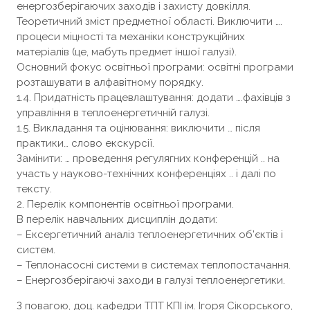
енергозберігаючих заходів і захисту довкілля.
Теоретичний зміст предметної області. Виключити ….
процеси міцності та механіки конструкційних
матеріалів (це, мабуть предмет іншої галузі).
Основний фокус освітньої програми: освітні програми
розташувати в алфавітному порядку.
1.4. Придатність працевлаштування: додати ….фахівців з
управління в теплоенергетичній галузі.
1.5. Викладання та оцінювання: виключити … після
практики… слово екскурсії.
Замінити: … проведення регулягних конференцій .. на
участь у науково-технічних конференціях .. і далі по
тексту.
2. Перелік компонентів освітньої програми.
В перелік навчальних дисциплін додати:
– Ексергетичний аналіз теплоенергетичних об’єктів і
систем.
– Теплонасосні системи в системах теплопостачання.
– Енергозберігаючі заходи в галузі теплоенергетики.
З повагою, доц. кафедри ТПТ КПІ ім. Ігоря Сікорського,