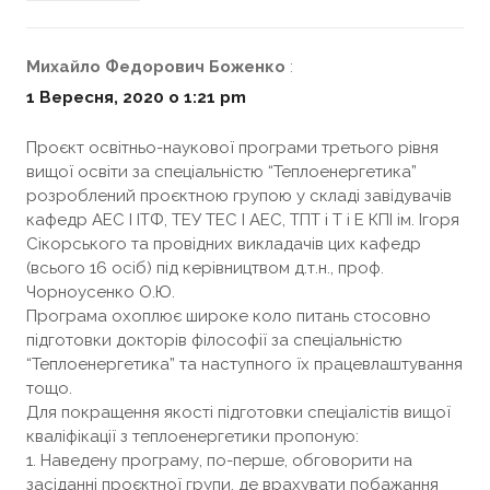
Михайло Федорович Боженко
:
1 Вересня, 2020 о 1:21 pm
Проєкт освітньо-наукової програми третього рівня
вищої освіти за спеціальністю “Теплоенергетика”
розроблений проєктною групою у складі завідувачів
кафедр АЕС І ІТФ, ТЕУ ТЕС І АЕС, ТПТ і Т і Е КПІ ім. Ігоря
Сікорського та провідних викладачів цих кафедр
(всього 16 осіб) під керівництвом д.т.н., проф.
Чорноусенко О.Ю.
Програма охоплює широке коло питань стосовно
підготовки докторів філософії за спеціальністю
“Теплоенергетика” та наступного їх працевлаштування
тощо.
Для покращення якості підготовки спеціалістів вищої
кваліфікації з теплоенергетики пропоную:
1. Наведену програму, по-перше, обговорити на
засіданні проєктної групи, де врахувати побажання