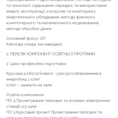
та технології одержання, передачі, та використання
енергії; експлуатації, контролю та моніторингу
енергетичного обладнання; методи фізичного,
комп’ютерного та математичного моделювання;
методи обробки даних.
Основний фокус ОП
Ключова слова: (не наведені).
2. ПЕРЕЛІК КОМПОНЕНТ ОСВІТНЬОЇ ПРОГРАМИ
2. Цикл професійної підготовки
Курсова робота Енерго- і ресурсозбереження в
енергетиці 1 іспит
іспит – замінити на залік
Освітні компоненти:
ПО 4 Проектування теплових та атомних електричних
станцій 4,5 залік
ПО 5 Курсовий проект Проектування теплових та
атомних електричних станцій 1,5 залік