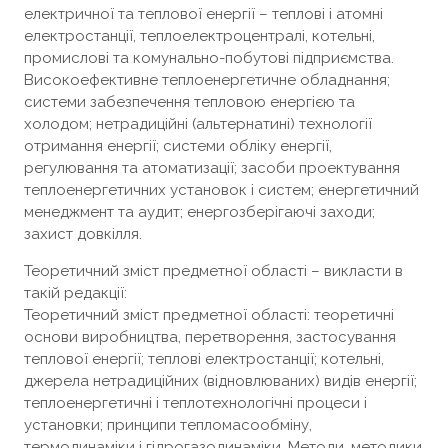
електричної та теплової енергії – теплові і атомні
електростанції, теплоелектроцентралі, котельні,
промислові та комунально-побутові підприємства.
Високоефективне теплоенергетичне обладнання;
системи забезпечення тепловою енергією та
холодом; нетрадиційні (альтернатині) технології
отримання енергії; системи обліку енергії,
регулювання та атоматизації; засоби проектування
теплоенергетичних установок і систем; енергетичний
менеджмент та аудит; енергозберігаючі заходи;
захист довкілля.
Теоретичний зміст предметної області – викласти в
такій редакції:
Теоретичний зміст предметної області: теоретичні
основи виробництва, перетворення, застосування
теплової енергії; теплові електростанції; котельні,
джерела нетрадиційних (відновлюваних) видів енергії;
теплоенергетичні і теплотехнологічні процеси і
установки; принципи тепломасообміну,
термодинаміки і гідрогазодинаміки. Методи, методики