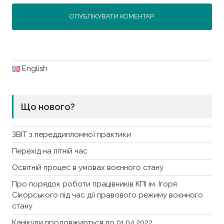
English
Що нового?
ЗВІТ з переддипломної практики
Перехід на літній час
Освітній процес в умовах воєнного стану
Про порядок роботи працівників КПІ ім. Ігоря
Сікорського під час дії правового режиму воєнного
стану
Канікули продовжуються по 01.04.2022