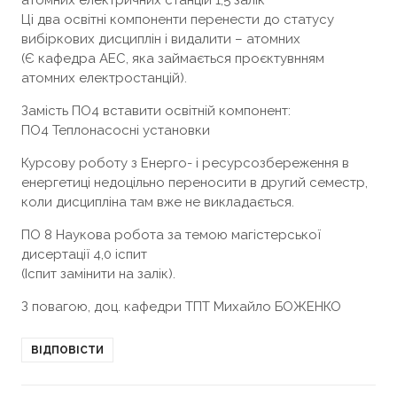
Ці два освітні компоненти перенести до статусу
вибіркових дисциплін і видалити – атомних
(Є кафедра АЕС, яка займається проєктувнням
атомних електростанцій).
Замість ПО4 вставити освітній компонент:
ПО4 Теплонасосні установки
Курсову роботу з Енерго- і ресурсозбереження в
енергетиці недоцільно переносити в другий семестр,
коли дисципліна там вже не викладається.
ПО 8 Наукова робота за темою магістерської
дисертації 4,0 іспит
(Іспит замінити на залік).
З повагою, доц. кафедри ТПТ Михайло БОЖЕНКО
ВІДПОВІСТИ