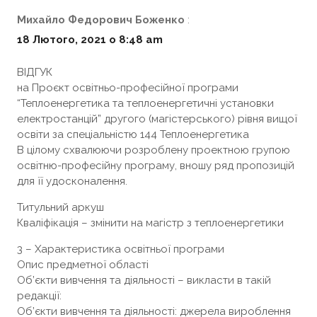
Михайло Федорович Боженко
:
18 Лютого, 2021 о 8:48 am
ВІДГУК
на Проєкт освітньо-професійної програми
“Теплоенергетика та теплоенергетичні установки
електростанцій” другого (магістерського) рівня вищої
освіти за спеціальністю 144 Теплоенергетика
В цілому схвалюючи розроблену проектною групою
освітню-професійну програму, вношу ряд пропозицій
для її удосконалення.
Титульний аркуш
Кваліфікація – змінити на магістр з теплоенергетики
3 – Характеристика освітньої програми
Опис предметної області
Об’єкти вивчення та діяльності – викласти в такій
редакції:
Об’єкти вивчення та діяльності: джерела вироблення