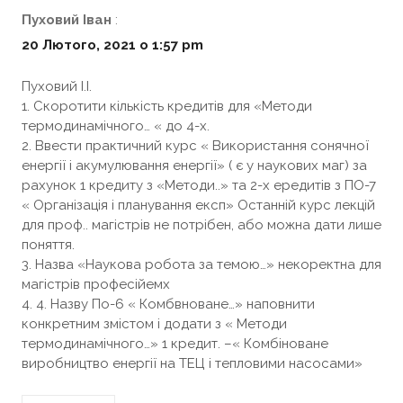
Пуховий Іван
:
20 Лютого, 2021 о 1:57 pm
Пуховий І.І.
1. Скоротити кількість кредитів для «Методи
термодинамічного… « до 4-х.
2. Ввести практичний курс « Використання сонячної
енергії і акумулювання енергії» ( є у наукових маг) за
рахунок 1 кредиту з «Методи..» та 2-х ередитів з ПО-7
« Організація і планування експ» Останній курс лекцій
для проф.. магістрів не потрібен, або можна дати лише
поняття.
3. Назва «Наукова робота за темою…» некоректна для
магістрів професійемх
4. 4. Назву По-6 « Комбвноване…» наповнити
конкретним змістом і додати з « Методи
термодинамічного…» 1 кредит. –« Комбіноване
виробництво енергії на ТЕЦ і тепловими насосами»