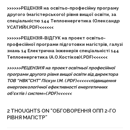
>>>>>>РЕЦЕНЗІЯ на освітьо-професійну програму
другого (магістерського) рівня вищої освіти, за
спеціальністю 144 Теплоенергетика (Олександр
УСАТИЙ)(.PDF)<<<<<<
>>>>>>РЕЦЕНЗІЯ-ВІДГУК на проект освітьо-
професійної програми підготовки магістрів, галузі
знань 14 Електрична інженерія спеціальністі 144
Теплоенергетика (А.О.Костіков)(.PDF)<<<<<<
>>>>>>РЕЦЕНЗИЯ на проект освітньої професійної
програми другого рівня вищої освіти від директора
ТОВ “НВК”СНТ” Піскун І.М. (.PDF)<<<<<<підвищення
енергоекологічної ефективності енергетичних
об’єктів і систем»(.PDF)<<<<<<
2 THOUGHTS ON “
ОБГОВОРЕННЯ ОПП 2-ГО
РІВНЯ МАГІСТР
”