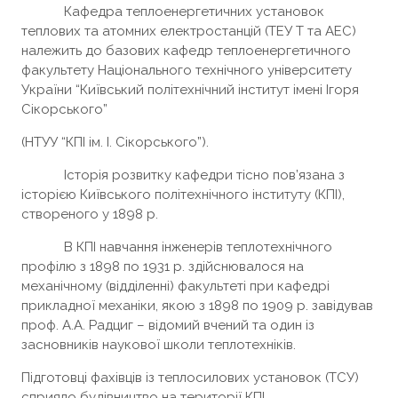
Кафедра теплоенергетичних установок
теплових та атомних електростанцій (ТЕУ Т та АЕС)
належить до базових кафедр теплоенергетичного
факультету Національного технічного університету
України “Київський політехнічний інститут імені Ігоря
Сікорського”
(НТУУ “КПІ ім. І. Сікорського”).
Історія розвитку кафедри тісно пов’язана з
історією Київського політехнічного інституту (КПІ),
створеного у 1898 р.
В КПІ навчання інженерів теплотехнічного
профілю з 1898 по 1931 р. здійснювалося на
механічному (відділенні) факультеті при кафедрі
прикладної механіки, якою з 1898 по 1909 р. завідував
проф. А.А. Радциг – відомий вчений та один із
засновників наукової школи теплотехніків.
Підготовці фахівців із теплосилових установок (ТСУ)
сприяло будівництво на території КПІ