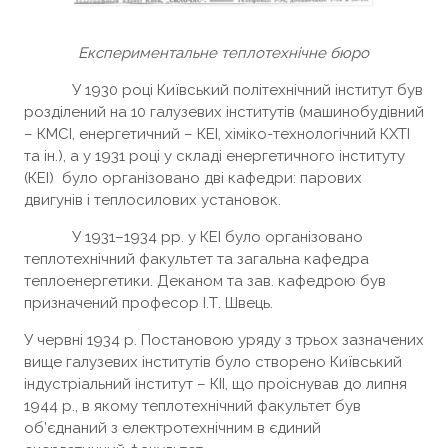
Експериментальне теплотехнічне бюро
У 1930 році Київський політехнічний інститут був
розділений на 10 галузевих інститутів (машинобудівний
– КМСІ, енергетичний – КЕІ, хіміко-технологічний КХТІ
та ін.), а у 1931 році у складі енергетичного інституту
(КЕІ) було організовано дві кафедри: парових
двигунів і теплосилових установок.
У 1931–1934 pp. у КЕІ було організовано
теплотехнічний факультет та загальна кафедра
теплоенергетики. Деканом та зав. кафедрою був
призначений професор І.Т. Швець.
У червні 1934 р. Постановою уряду з трьох зазначених
вище галузевих інститутів було створено Київський
індустріальний інститут – КІІ, що проіснував до липня
1944 р., в якому теплотехнічний факультет був
об’єднаний з електротехнічним в єдиний