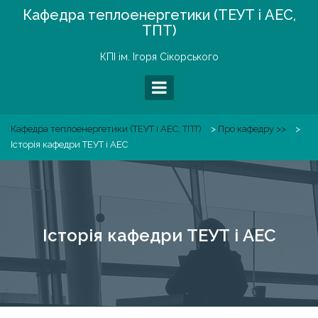
Skip
Кафедра теплоенергетики (ТЕУТ і АЕС,
to
ТПТ)
content
КПІ ім. Ігоря Сікорського
Кафедра теплоенергетики (ТЕУТ і АЕС, ТПТ)
>
Про кафедру >>
>
Історія кафедри ТЕУТ і АЕС
Історія кафедри ТЕУТ і АЕС