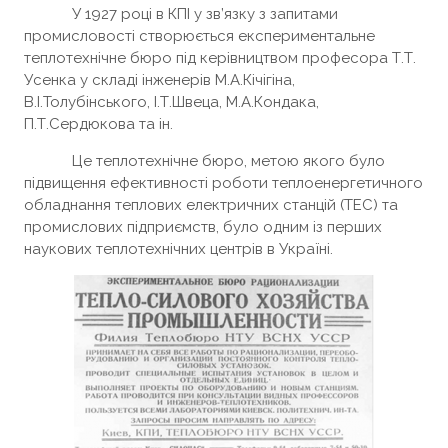
У 1927 році в КПІ у зв’язку з запитами
промисловості створюється експериментальне
теплотехнічне бюро під керівництвом професора Т.Т.
Усенка у складі інженерів М.А.Кічігіна,
В.І.Толубінського, І.Т.Швеца, М.А.Кондака,
П.Т.Сердюкова та ін.
Це теплотехнічне бюро, метою якого було
підвищення ефективності роботи теплоенергетичного
обладнання теплових електричних станцій (ТЕС) та
промислових підприємств, було одним із перших
наукових теплотехнічних центрів в Україні.