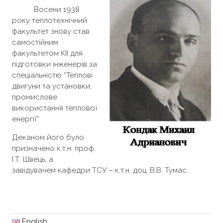
Восени 1938
року теплотехнічний
факультет знову став
самостійним
факультетом КІІ для
підготовки інженерів за
спеціальністю “Теплові
двигуни та установки,
промислове
використання теплової
енергії”.
Деканом його було
призначено к.т.н. проф.
І.Т. Швець, а
завідувачем кафедри ТСУ – к.т.н. доц. В.В. Тумас.
English