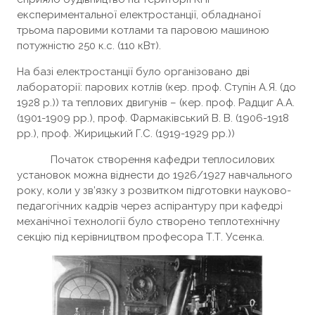
експериментальної електростанції, обладнаної
трьома паровими котлами та паровою машиною
потужністю 250 к.с. (110 кВт).
На базі електростанції було організовано дві
лабораторії: парових котлів (кер. проф. Ступін А.Я. (до
1928 р.)) та теплових двигунів – (кер. проф. Радциг А.А.
(1901-1909 рр.), проф. Фармаківський В. В. (1906-1918
рр.), проф. Жирицький Г.С. (1919-1929 рр.))
Початок створення кафедри теплосилових
установок можна віднести до 1926/1927 навчального
року, коли у зв’язку з розвитком підготовки науково-
педагогічних кадрів через аспірантуру при кафедрі
механічної технології було створено теплотехнічну
секцію під керівництвом професора Т.Т. Усенка.