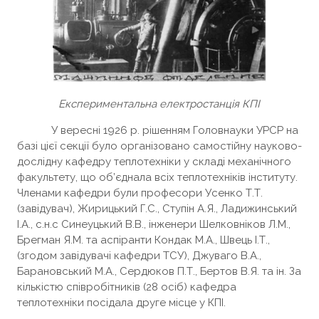
Експериментальна електростанція КПІ
У вересні 1926 р. рішенням Головнауки УРСР на
базі цієї секції було організовано самостійну науково-
дослідну кафедру теплотехніки у складі механічного
факультету, що об’єднала всіх теплотехніків інституту.
Членами кафедри були професори Усенко Т.Т.
(завідувач), Жирицький Г.С., Ступін А.Я., Ладижинський
І.А., с.н.с Синеуцький В.В., інженери Шелковніков Л.М.,
Брегман Я.М. та аспіранти Кондак М.А., Швець І.Т.,
(згодом завідувачі кафедри ТСУ), Джуваго В.А.,
Барановський М.А., Сердюков П.Т., Бертов В.Я. та ін. За
кількістю співробітників (28 осіб) кафедра
теплотехніки посідала друге місце у КПІ.