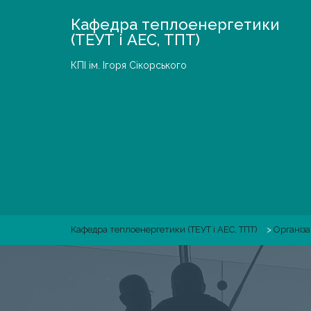
Skip
Кафедра теплоенергетики
to
(ТЕУТ і АЕС, ТПТ)
content
КПІ ім. Ігоря Сікорського
Кафедра теплоенергетики (ТЕУТ і АЕС, ТПТ)
>
Організа