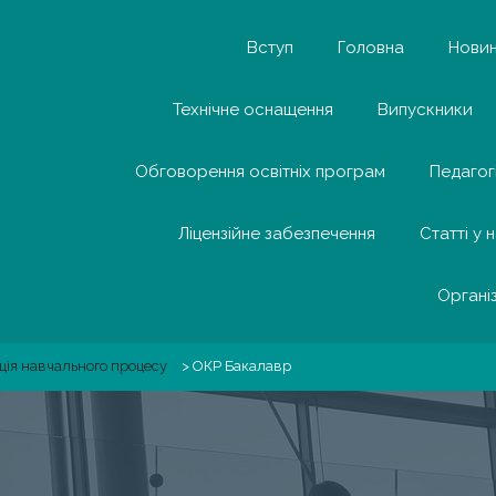
Вступ
Головна
Нови
Технічне оснащення
Випускники
Обговорення освітніх програм
Педагог
Ліцензійне забезпечення
Статті у 
Органі
ція навчального процесу
>
ОКР Бакалавр