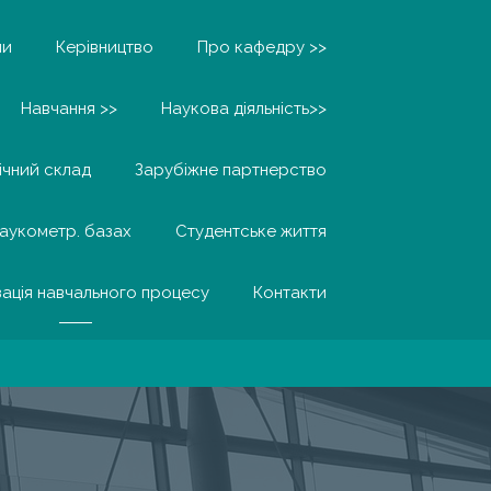
ни
Керівництво
Про кафедру >>
Навчання >>
Наукова діяльність>>
ічний склад
Зарубіжне партнерство
наукометр. базах
Студентське життя
зація навчального процесу
Контакти