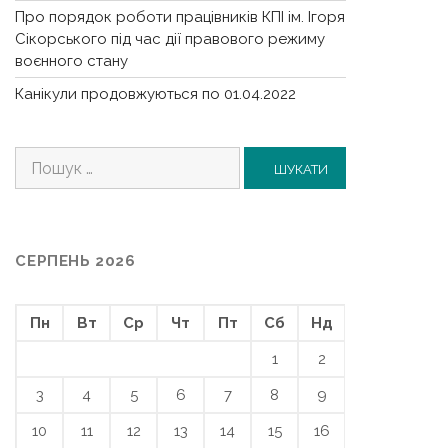
Про порядок роботи працівників КПІ ім. Ігоря
Сікорського під час дії правового режиму
воєнного стану
Канікули продовжуються по 01.04.2022
Пошук:
СЕРПЕНЬ 2026
Пн
Вт
Ср
Чт
Пт
Сб
Нд
1
2
3
4
5
6
7
8
9
10
11
12
13
14
15
16