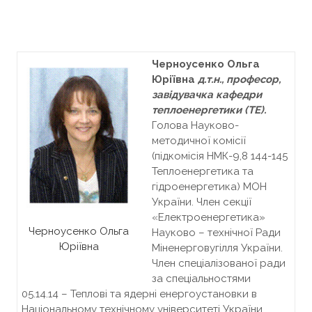
Черноусенко Ольга
Юріївна
д.т.н., професор,
завідувачка кафедри
теплоенергетики (ТЕ).
Голова Науково-
методичної комісії
(підкомісія НМК-9,8 144-145
Теплоенергетика та
гідроенергетика) МОН
України. Член секції
«Електроенергетика»
Черноусенко Ольга
Науково – технічної Ради
Юріївна
Міненерговугілля України.
Член спеціалізованої ради
за спеціальностями
05.14.14 – Теплові та ядерні енергоустановки в
Національному технічному університеті України