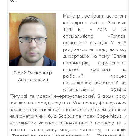
>>>
Магістр , аспірант, асистент
кафедри з 2011 р. Закінчив
ТЕФ КПІ у 2010 р. за
спеціальністю «Теплові
електричні станції». У 2016
році захистив кандидатську
дисертацію на тему “Вплив
параметрів струменево-
нішевої системи на
Сірий Олександр
робочий процес
Анатолійович
пальникових пристроїв” за
спеціальністю 05.14.14
“Теплові та ядерні енергоустановки”. З 2019 року
працює на посаді доцента. Має понад 40 наукових
праць у тому числі такі, що входять до міжнародних
наукометричних б/д Scopus та Index Copernicus, 7
методичних вказівок з навчального процесу та 2
патенти на корисну модель. Читає курси лекцій: