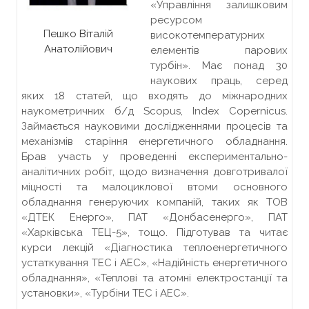
«Управління залишковим
ресурсом
Пешко Віталій
високотемпературних
Анатолійович
елементів парових
турбін». Має понад 30
наукових праць, серед
яких 18 статей, що входять до міжнародних
наукометричних б/д Scopus, Index Copernicus.
Займається науковими дослідженнями процесів та
механізмів старіння енергетичного обладнання.
Брав участь у проведенні експериментально-
аналітичних робіт, щодо визначення довготривалої
міцності та малоциклової втоми основного
обладнання генеруючих компаній, таких як ТОВ
«ДТЕК Енерго», ПАТ «Донбасенерго», ПАТ
«Харківська ТЕЦ-5», тощо. Підготував та читає
курси лекцій «Діагностика теплоенергетичного
устаткування ТЕС і АЕС», «Надійність енергетичного
обладнання», «Теплові та атомні електростанції та
установки», «Турбіни ТЕС і АЕС».