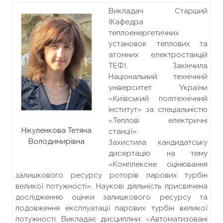
Викладач Старший
(Кафедра
теплоенергетичних
установок теплових та
атомних електростанцій
ТЕФ). Закінчила
Національний технічний
університет України
«Київський політехнічний
інститут» за спеціальністю
«Теплові електричні
Нікуленкова Тетяна
станції».
Володимирівна
Захистила кандидатську
дисертацію на тему
«Комплексне оцінювання
залишкового ресурсу роторів парових турбін
великої потужності». Наукові діяльність присвячена
дослідженню оцінки залишкового ресурсу та
подовження експлуатації парових турбін великої
потужності. Викладає дисципліни: «Автоматизовані