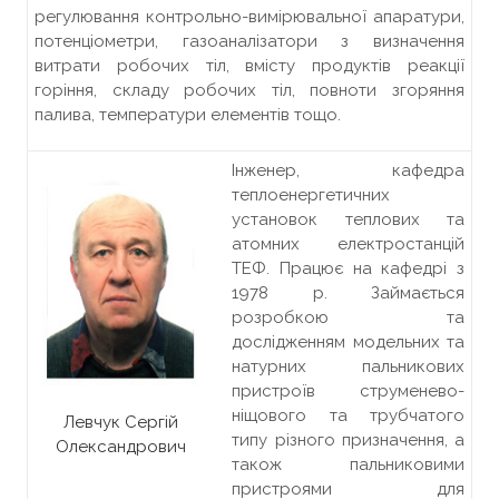
регулювання контрольно-вимірювальної апаратури,
потенціометри, газоаналізатори з визначення
витрати робочих тіл, вмісту продуктів реакції
горіння, складу робочих тіл, повноти згоряння
палива, температури елементів тощо.
Інженер, кафедра
теплоенергетичних
установок теплових та
атомних електростанцій
ТЕФ. Працює на кафедрі з
1978 р. Займається
розробкою та
дослідженням модельних та
натурних пальникових
пристроїв струменево-
ніщового та трубчатого
Левчук Сергій
типу різного призначення, а
Олександрович
також пальниковими
пристроями для