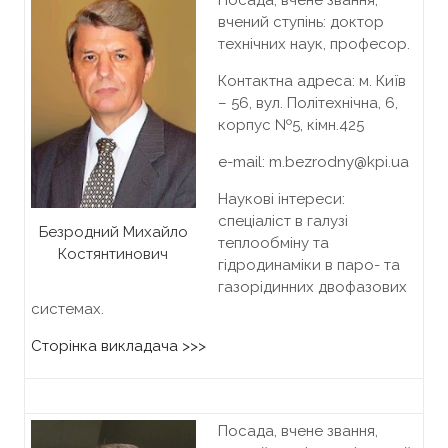
Посада, вчене звання,
вчений ступінь: доктор
технічних наук, професор.
Контактна адреса: м. Київ
– 56, вул. Політехнічна, 6,
корпус №5, кiмн.425
e-mail: m.bezrodny@kpi.ua
Наукові інтереси:
спеціаліст в галузі
Безродний Михайло
теплообміну та
Костянтинович
гідродинаміки в паро- та
газорідинних двофазових
системах.
Сторінка викладача >>>
Посада, вчене звання,