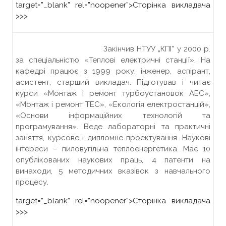
target=”_blank” rel=”noopener”>
Сторінка викладача
>>>
Закінчив НТУУ „КПІ” у 2000 р.
за спеціальністю «Теплові електричні станції». На
кафедрі працює з 1999 року: інженер, аспірант,
асистент, старший викладач. Підготував і читає
курси «Монтаж і ремонт турбоустановок АЕС»,
«Монтаж і ремонт ТЕС», «Екологія електростанцій»,
«Основи інформаційних технологій та
програмування». Веде лабораторні та практичні
заняття, курсове і дипломне проектування. Наукові
інтереси – пиловугільна теплоенергетика. Має 10
опублікованих наукових праць, 4 патенти на
винаходи, 5 методичних вказівок з навчального
процесу.
target=”_blank” rel=”noopener”>
Сторінка викладача
>>>