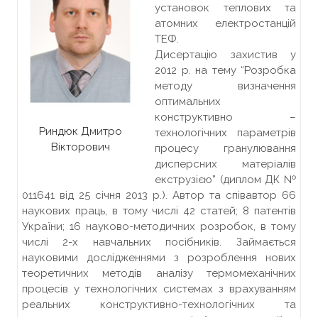
установок теплових та
атомних електростанцій
ТЕФ.
Дисертацію захистив у
2012 р. на тему “Розробка
методу визначення
оптимальних
конструктивно –
Риндюк Дмитро
технологічних параметрів
Вікторович
процесу гранулювання
дисперсних матеріалів
екструзією” (диплом ДК №
011641 від 25 січня 2013 р.). Автор та співавтор 66
наукових праць, в тому числі 42 статей; 8 патентів
України; 16 науково-методичних розробок, в тому
числі 2-х навчальних посібників. Займається
науковими дослідженнями з розроблення нових
теоретичних методів аналізу термомеханічних
процесів у технологічних системах з врахуванням
реальних конструктивно-технологічних та