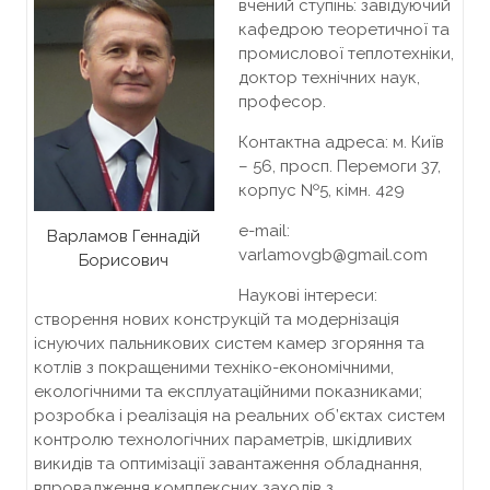
вчений ступінь: завідуючий
кафедрою теоретичної та
промислової теплотехніки,
доктор технічних наук,
професор.
Контактна адреса: м. Київ
– 56, просп. Перемоги 37,
корпус №5, кiмн. 429
e-mail:
Варламов Геннадій
varlamovgb@gmail.com
Борисович
Наукові інтереси:
створення нових конструкцій та модернізація
існуючих пальникових систем камер згоряння та
котлів з покращеними техніко-економічними,
екологічними та експлуатаційними показниками;
розробка і реалізація на реальних об’єктах систем
контролю технологічних параметрів, шкідливих
викидів та оптимізації завантаження обладнання,
впровадження комплексних заходів з