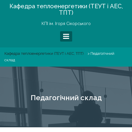
Skip
Кафедра теплоенергетики (ТЕУТ і АЕС,
to
ТПТ)
content
КПІ ім. Ігоря Сікорського
Кафедра теплоенергетики (ТЕУТ і АЕС, ТПТ)
>
Педагогічний
склад
Педагогічний склад