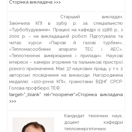
Сторінка викладача >>>
Старший викладач.
Закінчила КПІ в 1969 р. за спеціальністю
«Турбобудування». Працює на кафедрі із 1986 р., з
2000 р. – на викладацькій роботі. Підготувала та
читає курси «Парові й газові турбіни»,
«Тепломасообмінні апарати ТЕС і АЕС»,
«Теплотехнічні вимірювання і прилади». Наукові
інтереси – камери згоряння та пальникові пристрої
різного призначення. Має 37 наукових праць, у т.ч. 2
авторські посвідчення на винаходи. Нагороджена
медаллю «100-річчя КПІ», грамотами ВДНГ СРСР.
Голова профбюро ТЕФ.
target=”_blank” rel=”noopener”>
Сторінка викладача
>>>
Кандидат технічних наук,
доцент кафедри
теплоенергетичних