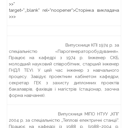
>>”
target=”_blank” rel=”noopener”>
Сторінка викладача
>>>
Випускниця КПІ 1974 р. за
спеціальністю «Парогенераторобудування».
Працює на кафедрі з 1974 р. (інженер СКБ,
молодший науковий співробітник, старший інженер
ГНДЛ ТЕУ). У цей час інженер з навчального
процесу. Завідує проектним кабінетом кафедри,
секретар ГЕК з захисту дипломних проектів
бакалаврів, фахівців і магістрів (стаціонар, заочна
форма навчання).
Випускниця МІПО НТУУ „КПІ”
2004 р. за спеціальністю „Теплові електричні станції”.
Працює на кафедрі із 1988 р. (1988–2004 р.