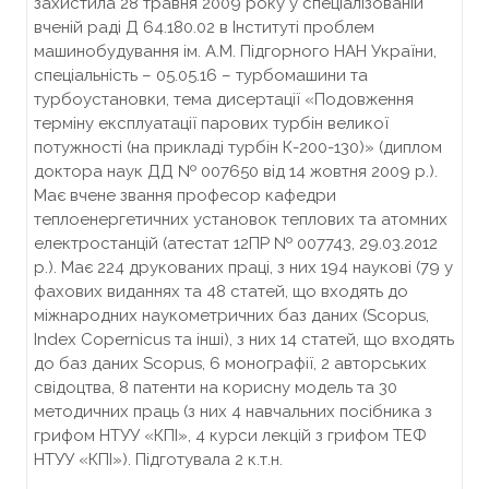
захистила 28 травня 2009 року у спеціалізованій
вченій раді Д 64.180.02 в Інституті проблем
машинобудування ім. А.М. Підгорного НАН України,
спеціальність – 05.05.16 – турбомашини та
турбоустановки, тема дисертації «Подовження
терміну експлуатації парових турбін великої
потужності (на прикладі турбін К-200-130)» (диплом
доктора наук ДД № 007650 від 14 жовтня 2009 р.).
Має вчене звання професор кафедри
теплоенергетичних установок теплових та атомних
електростанцій (атестат 12ПР № 007743, 29.03.2012
р.). Має 224 друкованих праці, з них 194 наукові (79 у
фахових виданнях та 48 статей, що входять до
міжнародних наукометричних баз даних (Scopus,
Index Copernicus та інші), з них 14 статей, що входять
до баз даних Scopus, 6 монографії, 2 авторських
свідоцтва, 8 патенти на корисну модель та 30
методичних праць (з них 4 навчальних посібника з
грифом НТУУ «КПІ», 4 курси лекцій з грифом ТЕФ
НТУУ «КПІ»). Підготувала 2 к.т.н.