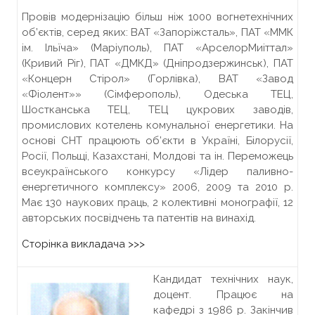
Провів модернізацію більш ніж 1000 вогнетехнічних
об’єктів, серед яких: ВАТ «Запоріжсталь», ПАТ «ММК
ім. Ільїча» (Маріуполь), ПАТ «АрселорМиіттал»
(Кривий Ріг), ПАТ «ДМКД» (Дніпродзержинськ), ПАТ
«Концерн Стірол» (Горлівка), ВАТ «Завод
«Фіолент»» (Сімферополь), Одеська ТЕЦ,
Шостканська ТЕЦ, ТЕЦ цукрових заводів,
промислових котелень комунальної енергетики. На
основі СНТ працюють об’єкти в Україні, Білорусії,
Росії, Польщі, Казахстані, Молдові та ін. Переможець
всеукраїнського конкурсу «Лідер паливно-
енергетичного комплексу» 2006, 2009 та 2010 р.
Має 130 наукових праць, 2 колективні монографії, 12
авторських посвідчень та патентів на винахід.
Сторінка викладача >>>
Кандидат технічних наук,
доцент. Працює на
кафедрі з 1986 р. Закінчив