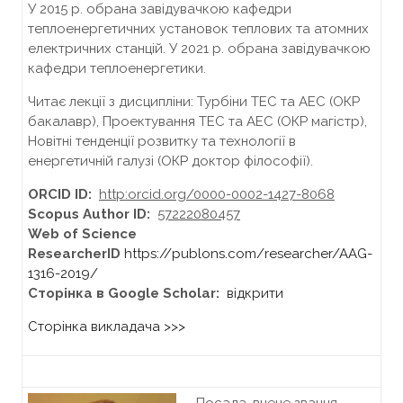
У 2015 р. обрана завідувачкою кафедри
теплоенергетичних установок теплових та атомних
електричних станцій. У 2021 р. обрана завідувачкою
кафедри теплоенергетики.
Читає лекції з дисципліни: Турбіни ТЕС та АЕС (ОКР
бакалавр), Проектування ТЕС та АЕС (ОКР магістр),
Новітні тенденції розвитку та технології в
енергетичній галузі (ОКР доктор філософії).
ORCID
ID
:
http
:
orcid
.
org
/0000-0002-1427-8068
Scopus
Author
ID
:
57222080457
Web of Science
ResearcherID
https://publons.com/researcher/AAG-
1316-2019/
Сторінка в
Google
Scholar
:
відкрити
Сторінка викладача >>>