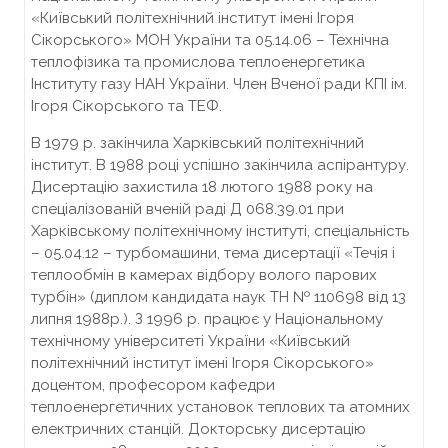
«Київський політехнічний інститут імені Ігоря
Сікорського» МОН України та 05.14.06 – Технічна
теплофізика та промислова теплоенергетика
Інституту газу НАН України. Член Вченої ради КПІ ім.
Ігоря Сікорського та ТЕФ.
В 1979 р. закінчила Харківський політехнічний
інститут. В 1988 році успішно закінчила аспірантуру.
Дисертацію захистила 18 лютого 1988 року на
спеціалізованій вченій раді Д 068.39.01 при
Харківському політехнічному інституті, спеціальність
– 05.04.12 – турбомашини, тема дисертації «Течія і
теплообмін в камерах відбору волого парових
турбін» (диплом кандидата наук ТН № 110698 від 13
липня 1988р.). З 1996 р. працює у Національному
технічному університеті України «Київський
політехнічний інститут імені Ігоря Сікорського»
доцентом, професором кафедри
теплоенергетичних установок теплових та атомних
електричних станцій. Докторську дисертацію