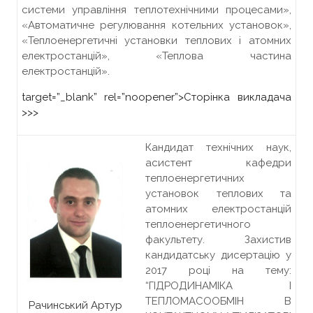
системи управління теплотехнічними процесами»,
«Автоматичне регулювання котельних установок»,
«Теплоенергетичні установки теплових і атомних
електростанцій», «Теплова частина
електростанцій».
target=”_blank” rel=”noopener”>
Сторінка викладача
>>>
Кандидат технічних наук,
асистент кафедри
теплоенергетичних
установок теплових та
атомних електростанцій
теплоенергетичного
факультету. Захистив
кандидатську дисертацію у
2017 році на тему:
“ГІДРОДИНАМІКА І
ТЕПЛОМАСООБМІН В
Рачинський Артур