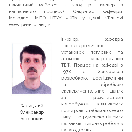
навчальний майстер, з 2004 р. інженер з
навчального процесу). Секретар кафедри.
Методист МІПО НТУУ «КПІ» у циклі «Теплові
електричні станції».
Інженер, кафедра
теплоенергетичних
установок теплових та
атомних електростанцій
ТЕФ. Працює на кафедрі з
1978 р. Займається
розробкою, дослідженням
та обробкою
експериментальних даних
за результатами
випробувань пальникових
Зарицький
пристроїв стабілізаторного
Олександр
типу, струменево-нішових
Антонович
пальників. Виконує роботу з
налагодження та