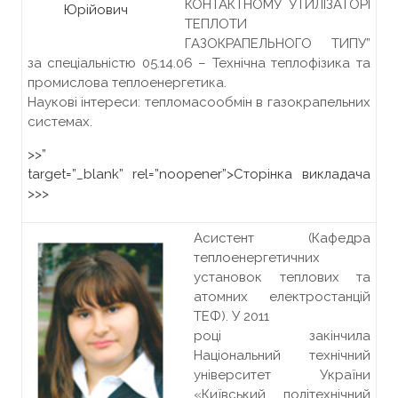
КОНТАКТНОМУ УТИЛІЗАТОРІ
Юрійович
ТЕПЛОТИ
ГАЗОКРАПЕЛЬНОГО ТИПУ”
за спеціальністю 05.14.06 – Технічна теплофізика та
промислова теплоенергетика.
Наукові інтереси: тепломасообмін в газокрапельних
системах.
>>”
target=”_blank” rel=”noopener”>
Сторінка викладача
>>>
Асистент (Кафедра
теплоенергетичних
установок теплових та
атомних електростанцій
ТЕФ). У 2011
році закінчила
Національний технічний
університет України
«Київський політехнічний