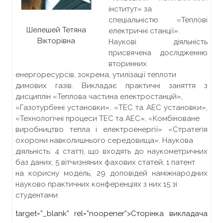
інститут» за
спеціальністю «Теплові
Шелешей Тетяна
електричні станції».
Вікторівна
Наукові діяльність
присвячена дослідженню
вторинних
енергоресурсів, зокрема, утилізації теплоти
димових газів. Викладає практичні заняття з
дисциплін «Теплова частина електростанцій»,
«Газотурбінні установки», «ТЕС та АЕС установки»,
«Технологічні процеси ТЕС та АЕС», «Комбіноване
виробництво тепла і електроенергії» «Стратегія
охорони навколишнього середовища». Наукова
діяльність: 4 статті, що входять до наукометричних
баз даних, 5 вітчизняних фахових статей, 1 патент
на корисну модель, 29 доповідей наміжнародних
науково практичних конференціях з них 15 зі
студентами
target=”_blank” rel=”noopener”>
Сторінка викладача