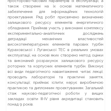
просторово-часових параметрів їх експлуатації, а
також створенні на їх основі математичного
забезпечення для інформаційних технологій
проектування. Ряд робіт присвячено визначенню
залишкового ресурсу елементів енергетичного
обладнання. Приймав участь у виконанні комплексу
експериментально-аналітичних досліджень
деградації механічних властивостей
високотемпературних елементів парових турбін
Кураховської і Луганської ТЕС в реальних умовах
експлуатації, на основі яких створено метод оцінки
та виконаний розрахунок залишкового ресурсу
роторних та корпусних елементів турбін. Виконує
всі види педагогічного навантаження: читає лекції;
проводить лабораторні та практичні заняття,
консультації; приймає іспити; керує виробничою
практикою та дипломним проектуванням. Загальний
стаж науково-педагогічної роботи у вищих
закладах освіти ІІІ-ІV рівня акредитації становить
понад 9 років.