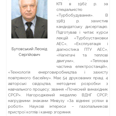
КПІ в 1962 р. за
спеціальністю
«Турбобудування». В
1983 р. захистив
кандидатську дисертацію.
Підготував і читає курси
лекцій «Турбоустановки
АЕС», «Експлуатація і
Бутовський Леонід
діагностика ПТУ АЕС»,
Сергійович
«Нагнітачі та теплові
двигуни», «Теплова
частина електростанцій»,
«Технологія енерговиробництва і захисту
повітряного басейну». Має 54 друкованих праці, 4
авторські свідоцтва, методичні розробки з
навчального процесу; звання «Почесний винахідник
СРСР». Нагороджений медаллю ВДНГ СРСР,
нагрудними знаками Мінвузу «За відмінні успіхи в
роботі». Наукові інтереси – газопальникові
пристрої котлів і камер згоряння.