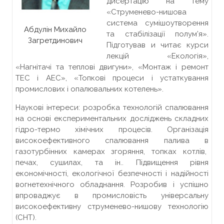
дисертацію на тему
«Струменево-нишова
система сумішоутворення
Абдулін Михайло
та стабілізації полум’я».
Загретдинович
Підготував и читає курси
лекцій «Екологія»,
«Нагнітачі та теплові двигуни», «Монтаж і ремонт
ТЕС і АЕС», «Топкові процеси і устаткування
промислових і опалювальних котелень».
Наукові інтереси: розробка технологій спалювання
на основі експериментальних досліджень складних
гідро-термо хімічних процесів. Організація
високоефективного спалювання палива в
газотурбінних камерах згоряння, топках котлів,
печах, сушилах, та ін.. Підвищення рівня
економічності, екологічної безпечності і надійності
вогнетехнічного обладнання. Розробив і успішно
впроваджує в промисловість універсальну
високоефективну струменево-нишову технологію
(СНТ).