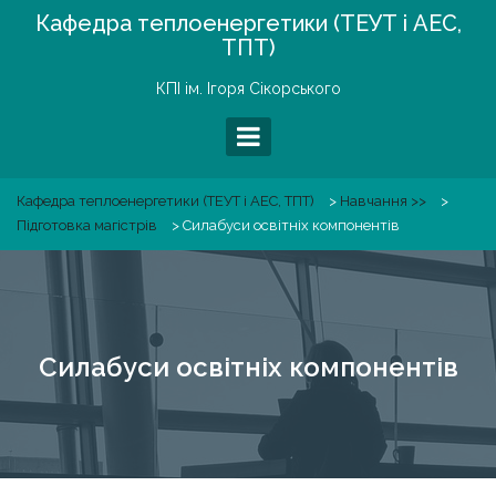
Skip
Кафедра теплоенергетики (ТЕУТ і АЕС,
to
ТПТ)
content
КПІ ім. Ігоря Сікорського
Кафедра теплоенергетики (ТЕУТ і АЕС, ТПТ)
>
Навчання >>
>
Підготовка магістрів
>
Силабуси освітніх компонентів
Силабуси освітніх компонентів