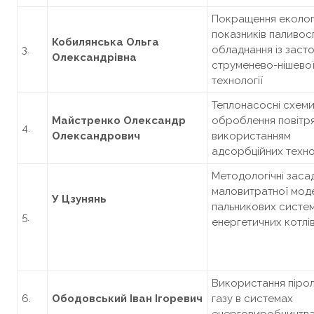
Покращення еколог
показників паливо
Кобилянська Ольга
3.
обладнання із заст
Олександрівна
струменево-нішево
технології
Теплонасосні схем
Майстренко Олександр
оброблення повітря
4.
Олександрович
використанням
адсорбційних техно
Методологічні заса
маловитратної моде
У Ц
зунянь
пальникових систе
5.
енергетичних котлі
Використання пірол
6.
Ободовський Іван Ігоревич
газу в системах