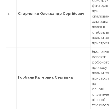
конструк
факторів
при
1.
Старченко Олександр Сергійович
спалюван
альтерна
палив в
стабіліз
пальнико
пристро
Екологічн
аспекти
робочог
процесу
пальнико
Горбань Катерина Сергіївна
пристрої
2.
на
основі
струмене
нішової
технологі