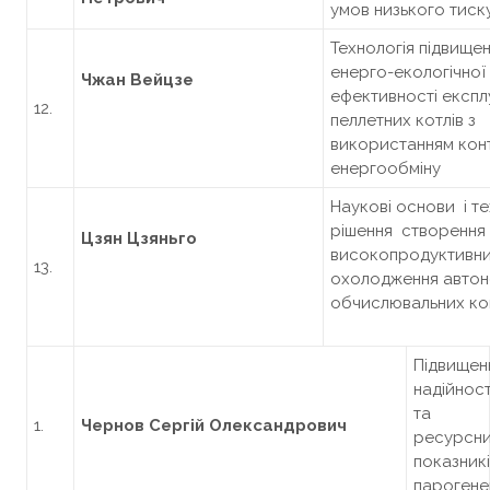
умов низького тиск
Технологія підвище
енерго-екологічної
Чжан Вейц
з
е
ефективності експлу
12.
пеллетних котлів з
використанням кон
енергообміну
Наукові основи і те
рішення створення
Цзян Цзяньго
високопродуктивни
13.
охолодження авто
обчислювальних ко
Підвищен
надійност
та
1.
Чернов Сергій Олександрович
ресурсн
показник
парогене