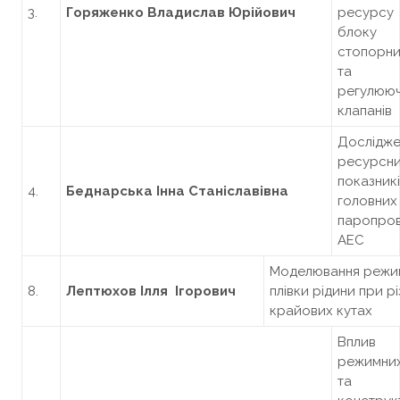
3.
Горяженко Владислав Юрійович
ресурсу
блоку
стопорн
та
регулюю
клапанів
Дослідже
ресурсн
показник
4.
Беднарська Інна Станіславівна
головних
паропров
АЕС
Моделювання режимі
8.
Лептюхов
Ілля
Ігорович
плівки рідини при р
крайових кутах
Вплив
режимни
та