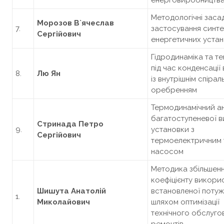
енерговиробництв
Методологічні заса
Морозов В
`
ячеслав
7.
застосування синте
Сергійович
енергетичних уста
Гідродинаміка та т
під час конденсації
8.
Лю Ян
із внутрішнім спірал
оребренням
Термодинамічний ан
багатоступеневої в
Стринада Петро
9.
установки з
Сергійович
термоелектричним 
насосом
Методика збільшен
коефіцієнту викори
Шишута Анатолій
встановленої потуж
1.
Миколайович
шляхом оптимізації
технічного обслугов