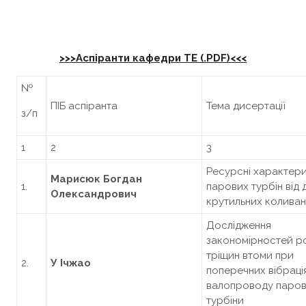
>>>Аспіранти кафедри ТЕ (.PDF)<<<
№
ПІБ аспіранта
Тема дисертації
з/п
1
2
3
Ресурсні характер
Марисюк Богдан
1.
парових турбін від д
Олександрович
крутильних коливан
Дослідження
закономірностей р
тріщин втоми при
2.
У Ічжао
поперечних вібраці
валопроводу паров
турбіни