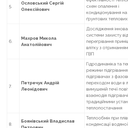
ефективності тепл
Ословс
ь
кий Серг
і
й
5.
схем опалення і
О
лекс
ійо
вич
кондиціонування на
ґрунтових теплових
Дослідження іннова
системи захисту ві
Махров Микола
6.
перегрівання примі
Анатолійович
влітку з отриманням
ГВП
Гідродинаміка та те
режими підігрівання
підігрівачах з фазо
Петречук Андрій
переходом води в л
7.
Леонідович
вимушеній течії пові
взаємодія підігрівачі
традиційними уста
теплопостачання
Теплообмін при плів
Боянівський Владислав
8.
конденсації водяної
Петрович