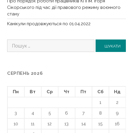
Про порядок роботи працівників КПІ ім. Ігоря
Сікорського під час дії правового режиму воєнного
стану
Канікули продовжуються по 01.04.2022
Пошук:
СЕРПЕНЬ 2026
Пн
Вт
Ср
Чт
Пт
Сб
Нд
1
2
3
4
5
6
7
8
9
10
11
12
13
14
15
16