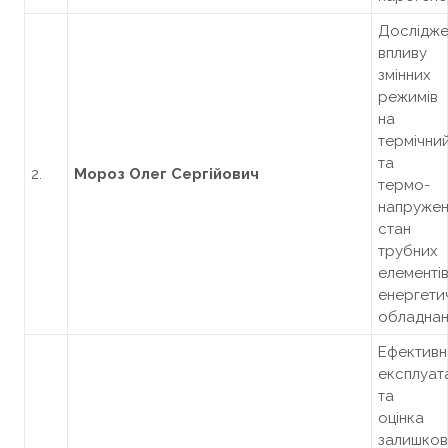
Дослідже
впливу
змінних
режимів
на
термічни
та
2.
Мороз Олег Сергійович
термо-
напруже
стан
трубних
елементі
енергети
обладнан
Ефективн
експлуат
та
оцінка
залишков