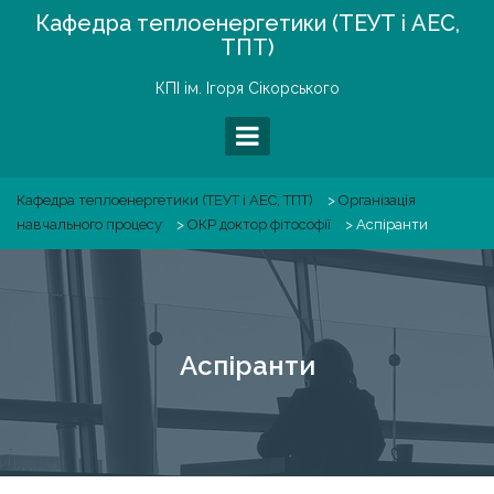
Skip
Кафедра теплоенергетики (ТЕУТ і АЕС,
to
ТПТ)
content
КПІ ім. Ігоря Сікорського
Кафедра теплоенергетики (ТЕУТ і АЕС, ТПТ)
>
Організація
навчального процесу
>
ОКР доктор фітософії
>
Аспіранти
Аспіранти