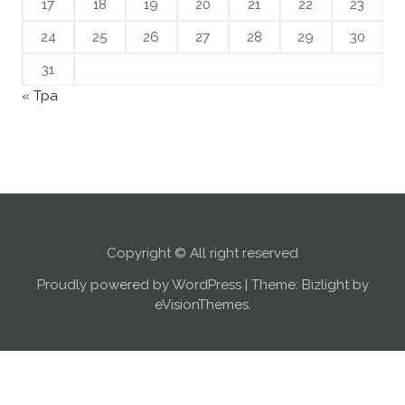
17
18
19
20
21
22
23
24
25
26
27
28
29
30
31
« Тра
Copyright © All right reserved
Proudly powered by WordPress
|
Theme: Bizlight by
eVisionThemes
.