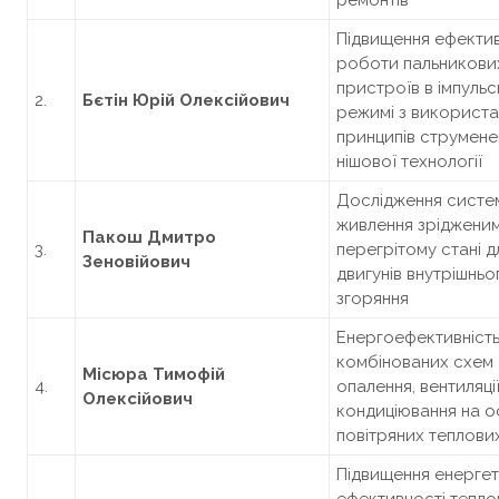
ремонтів
Підвищення ефектив
роботи пальникови
пристроїв в імпуль
2.
Бєтін Юрій Олексійович
режимі з використ
принципів струмене
нішової технології
Дослідження систе
живлення зрідженим
Пакош Дмитро
3.
перегрітому стані д
Зеновійович
двигунів внутрішньо
згоряння
Енергоефективніст
комбінованих схем
Місюра Тимофій
4.
опалення, вентиляції
Олексійович
кондиціювання на о
повітряних теплови
Підвищення енергет