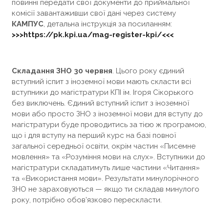
повинні передати свої документи до приймальної
комісії завантаживши свої дані через систему
КАМПУС
, детальна інструкція за посиланням:
>>>https://pk.kpi.ua/mag-register-kpi/<<<
Складання ЗНО 30 червня
. Цього року єдиний
вступний іспит з іноземної мови мають скласти всі
вступники до магістратури КПІ ім. Ігоря Сікорького
без виключень. Єдиний вступний іспит з іноземної
мови або просто ЗНО з іноземної мови для вступу до
магістратури буде проводитись за тією ж програмою,
що і для вступу на перший курс на базі повної
загальної середньої освіти, окрім частин «Писемне
мовлення» та «Розуміння мови на слух». Вступники до
магістратури складатимуть лише частини «Читання»
та «Використання мови». Результати минулорічного
ЗНО не зараховуються — якщо ти складав минулого
року, потрібно обов’язково перескласти.