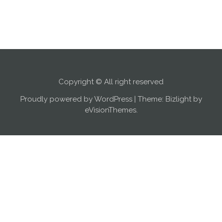
Copyright © All right reserved
Proudly powered by WordPress
|
Theme: Bizlight by
eVisionThemes
.