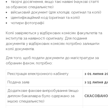
творчі досягнення, якщо такі наявні (наукові статті
за обраною спеціальністю)
військовий документ (для хлопців; оригінал та копії)
ідентифікаційний код (оригінал та копії)
чотири фотографії
Копії завіряються у відбіркових комісіях факультетів та
інститутів за наявності оригіналу. Для подання
документів у відбіркових комісіях потрібно залишити
копії документів.
Для того, щоб подати документи до магістратури за
обраним фахом, потрібно:
Реєстрація електронного кабінету
з 01 липня 2
Подача заяв
з 15 липня д
Додаткове фахове випробування (якщо
диплом бакалавра було одержано за
СКАСОВАНО
іншою спеціальністю)