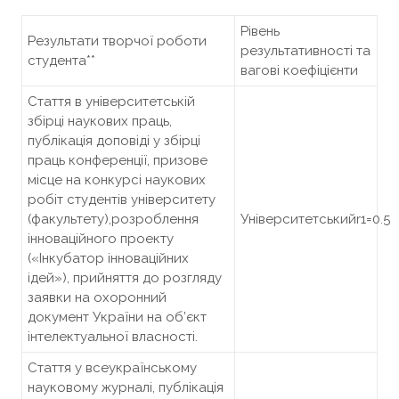
Рівень
Результати творчої роботи
результативності та
студента**
вагові коефіцієнти
Стаття в університетській
збірці наукових праць,
публікація доповіді у збірці
праць конференції, призове
місце на конкурсі наукових
робіт студентів університету
(факультету),розроблення
Університетськийr1=0.5
інноваційного проекту
(«Інкубатор інноваційних
ідей»), прийняття до розгляду
заявки на охоронний
документ України на об’єкт
інтелектуальної власності.
Стаття у всеукраїнському
науковому журналі, публікація