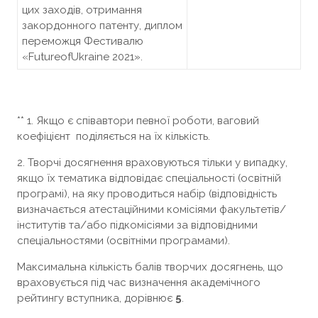
цих заходів, отримання
закордонного патенту, диплом
переможця Фестивалю
«FutureofUkraine 2021».
** 1. Якщо є співавтори певної роботи, ваговий
коефіцієнт поділяється на їх кількість.
2. Творчі досягнення враховуються тільки у випадку,
якщо їх тематика відповідає спеціальності (освітній
програмі), на яку проводиться набір (відповідність
визначається атестаційними комісіями факультетів/
інститутів та/або підкомісіями за відповідними
спеціальностями (освітніми програмами).
Максимальна кількість балів творчих досягнень, що
враховується під час визначення академічного
рейтингу вступника, дорівнює
5
.