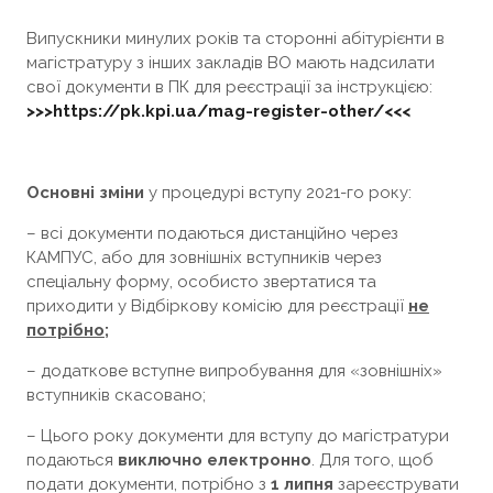
Випускники минулих років та сторонні абітурієнти в
магістратуру з інших закладів ВО мають надсилати
свої документи в ПК для реєстрації за інструкцією:
>>>https://pk.kpi.ua/mag-register-other/<<<
Основні зміни
у процедурі вступу 2021-го року:
– всі документи подаються дистанційно через
КАМПУС, або для зовнішніх вступників через
спеціальну форму, особисто звертатися та
приходити у Відбіркову комісію для реєстрації
не
потрібно
;
– додаткове вступне випробування для «зовнішніх»
вступників скасовано;
– Цього року документи для вступу до магістратури
подаються
виключно електронно
. Для того, щоб
подати документи, потрібно з
1 липня
зареєструвати