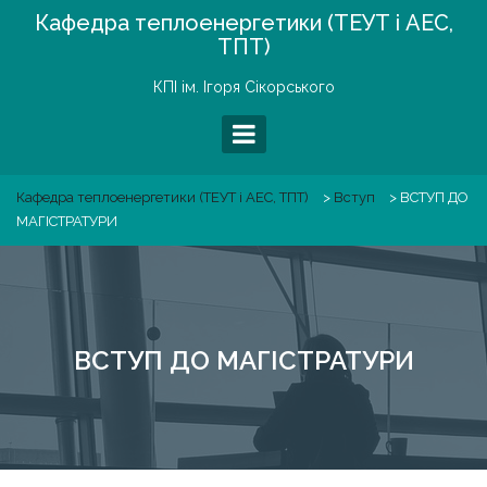
Skip
Кафедра теплоенергетики (ТЕУТ і АЕС,
to
ТПТ)
content
КПІ ім. Ігоря Сікорського
Кафедра теплоенергетики (ТЕУТ і АЕС, ТПТ)
>
Вступ
>
ВСТУП ДО
МАГІСТРАТУРИ
ВСТУП ДО МАГІСТРАТУРИ