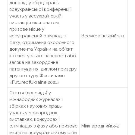
доповіді у збірці праць
всеукраїнської конференції,
участь у всеукраїнській
виставці з експонатом,
призове місце у
всеукраїнській олімпіаді з
Всеукраїнськийr2=1
фаху, отримання охоронного
документа України на об’єкт
інтелектуальної власності або
заявка на закордонне
патентування, диплом призеру
другого туру Фестивалю
«FutureofUkraine 2021».
Стаття (доповідь) у
міжнародних журналах і
збірках наукових праць,
участь у міжнародних
виставках, конкурсах і
олімпіадах з фаху або призове
Міжнароднийr3=2
місце на всеукраїнському рівні