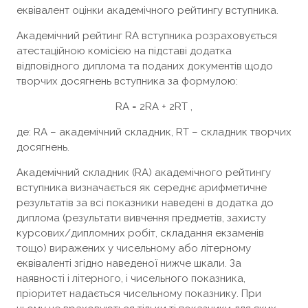
еквівалент оцінки академічного рейтингу вступника.
Академічний рейтинг RA вступника розраховується
атестаційною комісією на підставі додатка
відповідного диплома та поданих документів щодо
творчих досягнень вступника за формулою:
RA = 2RA + 2RT ,
де: RA – академічний складник, RT – складник творчих
досягнень.
Академічний складник (RA) академічного рейтингу
вступника визначається як середнє арифметичне
результатів за всі показники наведені в додатка до
диплома (результати вивчення предметів, захисту
курсових/дипломних робіт, складання екзаменів
тощо) виражених у чисельному або літерному
еквіваленті згідно наведеної нижче шкали. За
наявності і літерного, і чисельного показника,
пріоритет надається чисельному показнику. При