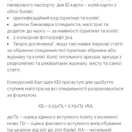
паперового паспорту, для ID карти – копія карти з
обох боків);
ідентифікаційний код (оригінал та копія);
диплом бакалавра (спеціаліста, магістра) та
додаток до нього — за наявності (оригінал та копії);
2 кольорові фотографії 3х4.
Творчі досягнення*, якщо такі наявні (наукові статті
за обраною спеціальністю) (оригінал збірника або
журналу та копія). Копії: титульного аркуша, аркуша з
редколегією та реквізитами журналу, змісту та самої
статті.
Конкурсний бал (далі КБ) при вступі для здобуття
ступеня магістра на всі спеціальності розраховується
за формулою:
КБ = 0,25×П1 + 0,75×П2 +RA,
де П1 – оцінка єдиного вступного іспиту з іноземної
мови, П2 – оцінка фахового вступного випробування
(за шкалою від 100 до 200 балів), RA – чисельний