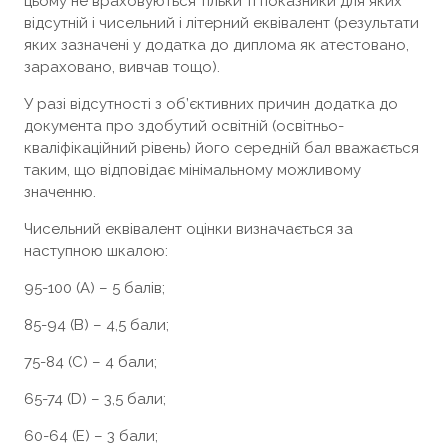
цьому не враховуються тільки ті показники для яких
відсутній і чисельний і літерний еквівалент (результати
яких зазначені у додатка до диплома як атестовано,
зараховано, вивчав тощо).
У разі відсутності з об’єктивних причин додатка до
документа про здобутий освітній (освітньо-
кваліфікаційний рівень) його середній бал вважається
таким, що відповідає мінімальному можливому
значенню.
Чисельний еквівалент оцінки визначається за
наступною шкалою:
95-100 (A) – 5 балів;
85-94 (B) – 4,5 бали;
75-84 (C) – 4 бали;
65-74 (D) – 3,5 бали;
60-64 (E) – 3 бали;