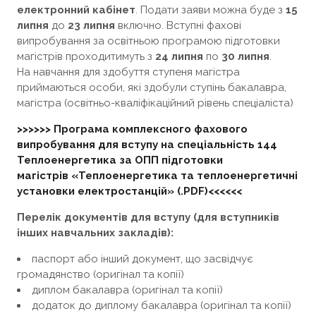
електронний кабінет
. Подати заяви можна буде з
15
липня
до
23 липня
включно. Вступні фахові
випробування за освітньою програмою підготовки
магістрів проходитимуть з
24 липня
по
30 липня
.
На навчання для здобуття ступеня магістра
приймаються особи, які здобули ступінь бакалавра,
магістра (освітньо-кваліфікаційний рівень спеціаліста)
>>>>>> Програма комплексного фахового
випробування для вступу на спеціальність 144
Теплоенергетика за ОПП підготовки
магістрів «Теплоенергетика та теплоенергетичні
установки електростанцій» (.PDF)<<<<<<
Перелік документів для вступу
(
для вступників
інших навчальних закладів
)
:
паспорт або інший документ, що засвідчує
громадянство (оригінал та копії)
диплом бакалавра (оригінал та копії)
додаток до диплому бакалавра (оригінал та копії)