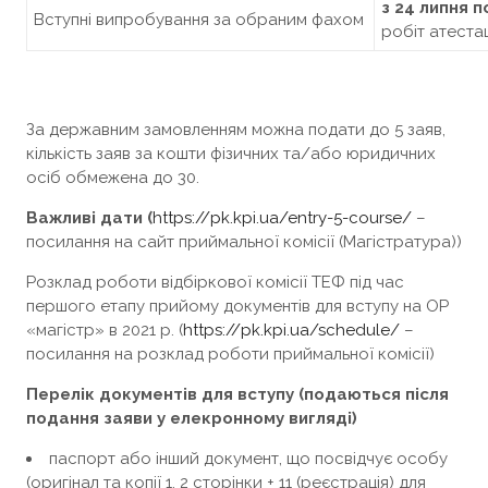
з 24 липня п
Вступні випробування за обраним фахом
робіт атестац
За державним замовленням можна подати до 5 заяв,
кількість заяв за кошти фізичних та/або юридичних
осіб обмежена до 30.
Важливі дати (
https://pk.kpi.ua/entry-5-course/
–
посилання на сайт приймальної комісії (Магістратура))
Розклад роботи відбіркової комісії ТЕФ під час
першого етапу прийому документів для вступу на ОР
«магістр» в 2021 р. (
https://pk.kpi.ua/schedule/
–
посилання на розклад роботи приймальної комісії)
Перелік документів для вступу (подаються після
подання заяви у елекронному вигляді)
паспорт або інший документ, що посвідчує особу
(оригінал та копії 1, 2 сторінки + 11 (реєстрація) для