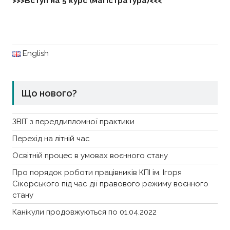
>>>Вступ на 5 курс (магістратура)<<<
English
Що нового?
ЗВІТ з переддипломної практики
Перехід на літній час
Освітній процес в умовах воєнного стану
Про порядок роботи працівників КПІ ім. Ігоря
Сікорського під час дії правового режиму воєнного
стану
Канікули продовжуються по 01.04.2022