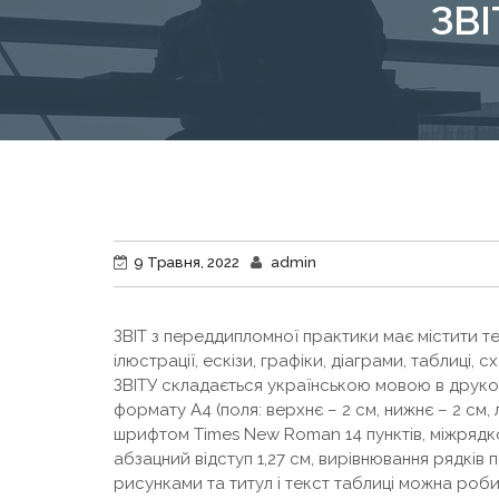
ЗВІ
9 Травня, 2022
admin
ЗВІТ з переддипломної практики має містити те
ілюстрації, ескізи, графіки, діаграми, таблиці, с
ЗВІТУ складається українською мовою в друко
формату А4 (поля: верхнє – 2 см, нижнє – 2 см, лі
шрифтом Times New Roman 14 пунктів, міжрядко
абзацний відступ 1,27 см, вирівнювання рядків 
рисунками та титул і текст таблиці можна ро