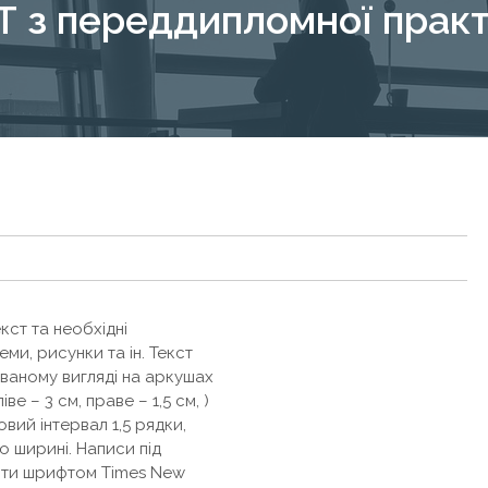
Т з переддипломної прак
кст та необхідні
хеми, рисунки та ін. Текст
ваному вигляді на аркушах
ве – 3 см, праве – 1,5 см, )
вий інтервал 1,5 рядки,
по ширині. Написи під
бити шрифтом Times New