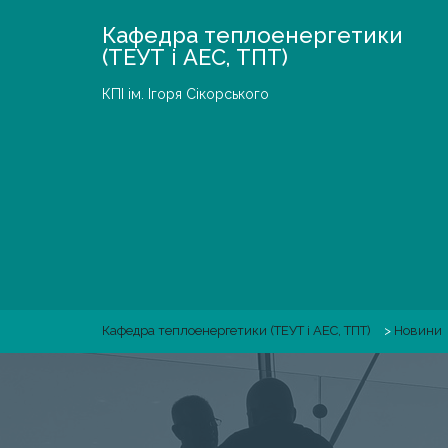
Skip
Кафедра теплоенергетики
to
(ТЕУТ і АЕС, ТПТ)
content
КПІ ім. Ігоря Сікорського
Кафедра теплоенергетики (ТЕУТ і АЕС, ТПТ)
>
Новини