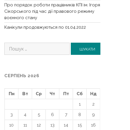
Про порядок роботи працівників КПІ ім. Ігоря
Сікорського під час дії правового режиму
воєнного стану
Канікули продовжуються по 01.04.2022
Пошук:
СЕРПЕНЬ 2026
Пн
Вт
Ср
Чт
Пт
Сб
Нд
1
2
3
4
5
6
7
8
9
10
11
12
13
14
15
16