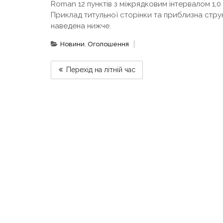
Roman 12 пунктів з міжрядковим інтервалом 1,0
Приклад титульної сторінки та приблизна струк
наведена нижче.
Новини
,
Оголошення
НАВІГАЦІЯ
Перехід на літній час
ЗАПИСІВ