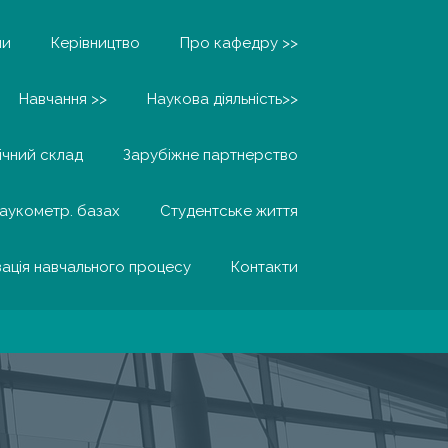
ни
Керівництво
Про кафедру >>
Навчання >>
Наукова діяльність>>
ічний склад
Зарубіжне партнерство
наукометр. базах
Студентське життя
зація навчального процесу
Контакти