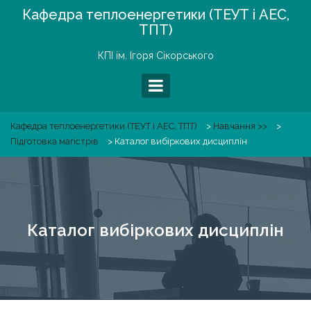
Skip
Кафедра теплоенергетики (ТЕУТ і АЕС,
to
ТПТ)
content
КПІ ім. Ігоря Сікорського
Кафедра теплоенергетики (ТЕУТ і АЕС, ТПТ)
>
Навчання >>
>
Підготовка магістрів
>
Каталог вибіркових дисциплін
Каталог вибіркових дисциплін