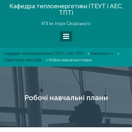
Skip
Кафедра теплоенергетики (ТЕУТ і АЕС,
to
ТПТ)
content
КПІ ім. Ігоря Сікорського
Кафедра теплоенергетики (ТЕУТ і АЕС, ТПТ)
>
Навчання >>
>
Підготовка магістрів
>
Робочі навчальні плани
Робочі навчальні плани